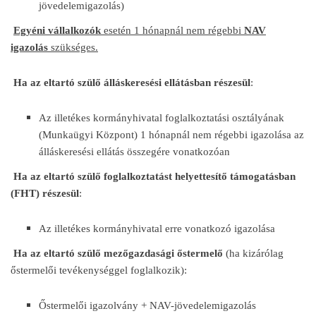
jövedelemigazolás)
Egyéni vállalkozók
esetén 1 hónapnál nem régebbi
NAV
igazolás
szükséges.
Ha az eltartó szülő álláskeresési ellátásban részesül
:
Az illetékes kormányhivatal foglalkoztatási osztályának
(Munkaügyi Központ) 1 hónapnál nem régebbi igazolása az
álláskeresési ellátás összegére vonatkozóan
Ha az eltartó szülő foglalkoztatást helyettesítő támogatásban
(FHT) részesül
:
Az illetékes kormányhivatal erre vonatkozó igazolása
Ha az eltartó szülő mezőgazdasági őstermelő
(ha kizárólag
őstermelői tevékenységgel foglalkozik):
Őstermelői igazolvány + NAV-jövedelemigazolás