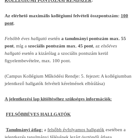
KOLLÉGIUMI PONTOZÁSI RENDSZER
:
Az elérhető maximális kollégiumi felvételi összpontszám:
100
pont
.
Felsőbb éves hallgató
esetén
a tanulmányi pontszám max. 55
pont
, míg a
szociális pontszám max. 45 pont
, az
elsőéves
hallgató
esetén a kizárólag a szociális pontszám kerül
figyelembevételre, max. 100 pont.
(Campus Kollégium Működési Rendje: 5. fejezet: A kollégiumban
jelentkező hallgatók felvételi kérelmének elbírálása)
A jelentkezési lap kitöltéséhez szükséges információk
:
FELSŐBBÉVES HALLGATÓK
Tanulmányi átlag:
a
felsőbb évfolyamos hallgatók
esetében a
jelentkezés tanulmányi félévének lezárt ösztöndíj átlaga.