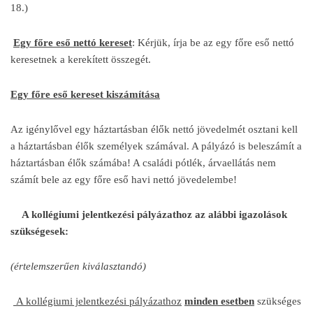
18.)
Egy főre eső nettó kereset
: Kérjük, írja be az egy főre eső nettó
keresetnek a kerekített összegét.
Egy főre eső kereset kiszámítása
Az igénylővel egy háztartásban élők nettó jövedelmét osztani kell
a háztartásban élők személyek számával. A pályázó is beleszámít a
háztartásban élők számába! A családi pótlék, árvaellátás nem
számít bele az egy főre eső havi nettó jövedelembe!
A kollégiumi jelentkezési pályázathoz az alábbi igazolások
szükségesek:
(értelemszerűen kiválasztandó)
A kollégiumi jelentkezési pályázathoz
minden esetben
szükséges