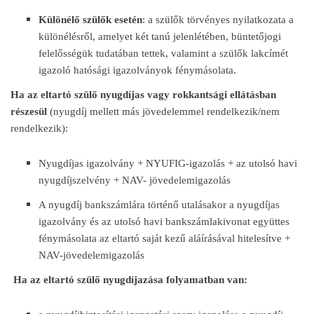
Különélő szülők esetén
: a szülők törvényes nyilatkozata a
különélésről, amelyet két tanú jelenlétében, büntetőjogi
felelősségük tudatában tettek, valamint a szülők lakcímét
igazoló hatósági igazolványok fénymásolata.
Ha az eltartó szülő nyugdíjas vagy rokkantsági ellátásban
részesül
(nyugdíj mellett más jövedelemmel rendelkezik/nem
rendelkezik):
Nyugdíjas igazolvány + NYUFIG-igazolás + az utolsó havi
nyugdíjszelvény + NAV- jövedelemigazolás
A nyugdíj bankszámlára történő utalásakor a nyugdíjas
igazolvány és az utolsó havi bankszámlakivonat együttes
fénymásolata az eltartó saját kezű aláírásával hitelesítve +
NAV-jövedelemigazolás
Ha az eltartó szülő nyugdíjazása folyamatban van: