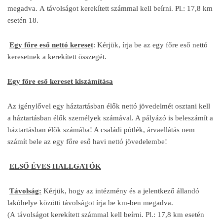
megadva. A távolságot kerekített számmal kell beírni. Pl.: 17,8 km
esetén 18.
Egy főre eső nettó kereset
: Kérjük, írja be az egy főre eső nettó
keresetnek a kerekített összegét.
Egy főre eső kereset kiszámítása
Az igénylővel egy háztartásban élők nettó jövedelmét osztani kell
a háztartásban élők személyek számával. A pályázó is beleszámít a
háztartásban élők számába! A családi pótlék, árvaellátás nem
számít bele az egy főre eső havi nettó jövedelembe!
ELSŐ ÉVES HALLGATÓK
Távolság:
Kérjük, hogy az intézmény és a jelentkező állandó
lakóhelye közötti távolságot írja be km-ben megadva.
(A távolságot kerekített számmal kell beírni. Pl.: 17,8 km esetén