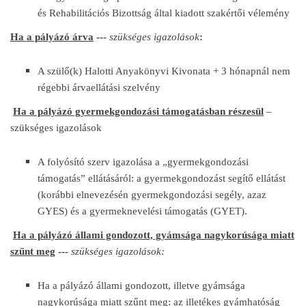
és Rehabilitációs Bizottság által kiadott szakértői vélemény
Ha a pályázó árva
---
szükséges igazolások
:
A szülő(k) Halotti Anyakönyvi Kivonata + 3 hónapnál nem
régebbi árvaellátási szelvény
Ha a pályázó gyermekgondozási támogatásban részesül
–
szükséges igazolások
A folyósító szerv igazolása a „gyermekgondozási
támogatás” ellátásáról: a gyermekgondozást segítő ellátást
(korábbi elnevezésén gyermekgondozási segély, azaz
GYES) és a gyermeknevelési támogatás (GYET).
Ha a pályázó állami gondozott, gyámsága nagykorúsága miatt
szűnt meg
---
szükséges igazolások:
Ha a pályázó állami gondozott, illetve gyámsága
nagykorúsága miatt szűnt meg: az illetékes gyámhatóság