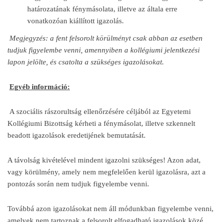
határozatának fénymásolata, illetve az általa erre
vonatkozóan kiállított igazolás.
Megjegyzés: a fent felsorolt körülményt csak abban az esetben
tudjuk figyelembe venni, amennyiben a kollégiumi jelentkezési
lapon jelölte, és csatolta a szükséges igazolásokat.
Egyéb információ:
A szociális rászorultság ellenőrzésére céljából az Egyetemi
Kollégiumi Bizottság kérheti a fénymásolat, illetve szkennelt
beadott igazolások eredetijének bemutatását.
A távolság kivételével mindent igazolni szükséges! Azon adat,
vagy körülmény, amely nem megfelelően kerül igazolásra, azt a
pontozás során nem tudjuk figyelembe venni.
Továbbá azon igazolásokat nem áll módunkban figyelembe venni,
amelyek nem tartoznak a felsorolt elfogadható igazolások közé.