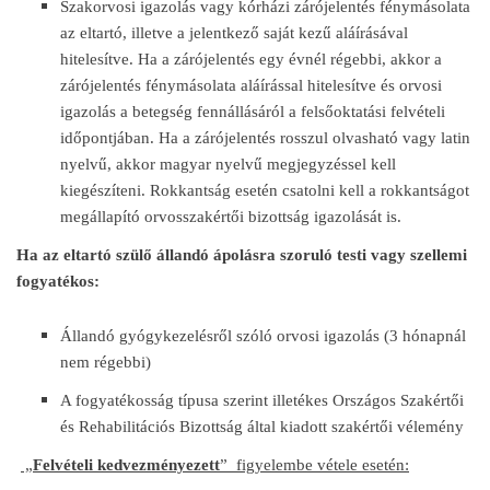
Szakorvosi igazolás vagy kórházi zárójelentés fénymásolata
az eltartó, illetve a jelentkező saját kezű aláírásával
hitelesítve. Ha a zárójelentés egy évnél régebbi, akkor a
zárójelentés fénymásolata aláírással hitelesítve és orvosi
igazolás a betegség fennállásáról a felsőoktatási felvételi
időpontjában. Ha a zárójelentés rosszul olvasható vagy latin
nyelvű, akkor magyar nyelvű megjegyzéssel kell
kiegészíteni. Rokkantság esetén csatolni kell a rokkantságot
megállapító orvosszakértői bizottság igazolását is.
Ha az eltartó szülő állandó ápolásra szoruló testi vagy szellemi
fogyatékos:
Állandó gyógykezelésről szóló orvosi igazolás (3 hónapnál
nem régebbi)
A fogyatékosság típusa szerint illetékes Országos Szakértői
és Rehabilitációs Bizottság által kiadott szakértői vélemény
„
Felvételi kedvezményezett
” figyelembe vétele esetén: