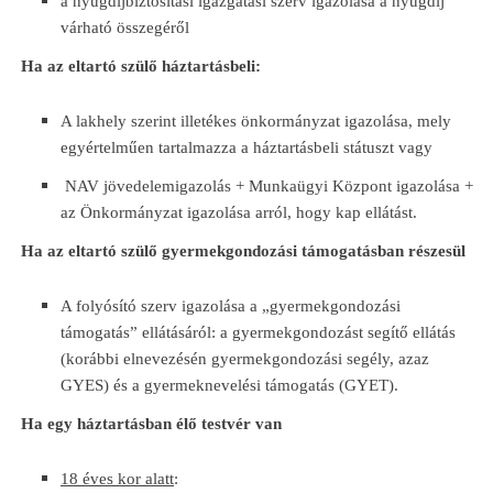
a nyugdíjbiztosítási igazgatási szerv igazolása a nyugdíj
várható összegéről
Ha az eltartó szülő háztartásbeli:
A lakhely szerint illetékes önkormányzat igazolása, mely
egyértelműen tartalmazza a háztartásbeli státuszt vagy
NAV jövedelemigazolás + Munkaügyi Központ igazolása +
az Önkormányzat igazolása arról, hogy kap ellátást.
Ha az eltartó szülő gyermekgondozási támogatásban részesül
A folyósító szerv igazolása a „gyermekgondozási
támogatás” ellátásáról: a gyermekgondozást segítő ellátás
(korábbi elnevezésén gyermekgondozási segély, azaz
GYES) és a gyermeknevelési támogatás (GYET).
Ha egy háztartásban élő testvér van
18 éves kor alatt
: