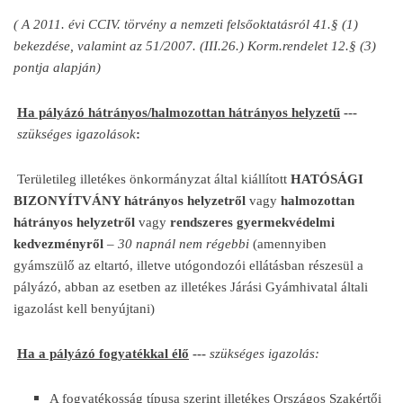
( A 2011. évi CCIV. törvény a nemzeti felsőoktatásról 41.§ (1)
bekezdése, valamint az 51/2007. (III.26.) Korm.rendelet 12.§ (3)
pontja alapján)
Ha pályázó hátrányos/halmozottan hátrányos helyzetű
---
szükséges igazolások
:
Területileg illetékes önkormányzat által kiállított
HATÓSÁGI
BIZONYÍTVÁNY hátrányos helyzetről
vagy
halmozottan
hátrányos helyzetről
vagy
rendszeres gyermekvédelmi
kedvezményről
–
30 napnál nem régebbi
(amennyiben
gyámszülő az eltartó, illetve utógondozói ellátásban részesül a
pályázó, abban az esetben az illetékes Járási Gyámhivatal általi
igazolást kell benyújtani)
Ha a pályázó fogyatékkal élő
---
szükséges igazolás:
A fogyatékosság típusa szerint illetékes Országos Szakértői