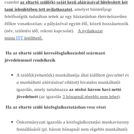
csatolni
az eltartó szülő(k) saját kezű aláírásával hitelesített két
tanú jelenlétében tett nyilatkozatot
, amelyet büntetőjogi
felelősségük tudatában tettek az egy háztartásban életvitelszerűen
élőkre vonatkozóan: a pályázóval együtt élő, közeli hozzátartozók
(név, születési idő, rokoni kapcsolat).
A nyilatkozat
minta
ITT
letölthető.
Ha az eltartó szülő keresőfoglalkozásból származó
jövedelemmel rendelkezik
A szülő(k)/eltartó(k) munkáltatója által kiállított
(pecséttel és
a munkáltató aláírásával ellátott)
hivatalos munkáltatói
igazolás, amely tartalmazza
az utolsó három havi nettó
jövedelmét
(az igazolás
3 hónapnál régebbi nem lehet
).
Ha az eltartó szülő közfoglalkoztatásban vesz részt
Önkormányzati igazolás a közfoglalkoztatási munkaviszony
fennállásáról (pl. három hónapnál nem régebbi munkáltatói