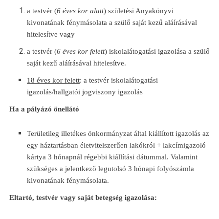
a testvér (
6 éves kor alatt
) születési Anyakönyvi
kivonatának fénymásolata a szülő saját kezű aláírásával
hitelesítve vagy
a testvér (
6 éves kor felett
) iskolalátogatási igazolása a szülő
saját kezű aláírásával hitelesítve.
18 éves kor felett
: a testvér iskolalátogatási
igazolás/hallgatói jogviszony igazolás
Ha a pályázó önellátó
Területileg illetékes önkormányzat által kiállított igazolás az
egy háztartásban életvitelszerűen lakókról + lakcímigazoló
kártya 3 hónapnál régebbi kiállítási dátummal. Valamint
szükséges a jelentkező legutolsó 3 hónapi folyószámla
kivonatának fénymásolata.
Eltartó, testvér vagy saját betegség igazolása: