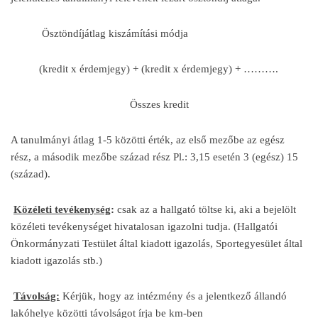
Ösztöndíjátlag kiszámítási módja
(kredit x érdemjegy) + (kredit x érdemjegy) + ……….
Összes kredit
A tanulmányi átlag 1-5 közötti érték, az első mezőbe az egész
rész, a második mezőbe század rész Pl.: 3,15 esetén 3 (egész) 15
(század).
Közéleti tevékenység
:
csak az a hallgató töltse ki, aki a bejelölt
közéleti tevékenységet hivatalosan igazolni tudja. (Hallgatói
Önkormányzati Testület által kiadott igazolás, Sportegyesület által
kiadott igazolás stb.)
Távolság:
Kérjük, hogy az intézmény és a jelentkező állandó
lakóhelye közötti távolságot írja be km-ben