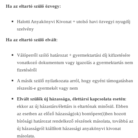
Ha az eltartó szülő özvegy:
Halotti Anyakönyvi Kivonat + utolsó havi özvegyi nyugdíj
szelvény
Ha az eltartó szülő elvált
:
Válóperről szóló határozat + gyermektartási díj kifizetésére
vonatkozó dokumentum vagy igazolás a gyermektartás nem
fizetéséről
A másik szülő nyilatkozata arról, hogy egyéni támogatásban
részesíti-e gyermekét vagy nem
Elvált szülők új házassága, élettársi kapcsolata esetén
:
ekkor az új házastárs/élettárs is eltartónak minősül. Ebben
az esetben az előző házasság(ok) bontópere(i)ben hozott
bírósági határozat rendelkező részének másolata, továbbá az
új házasságról kiállított házassági anyakönyvi kivonat
másolata.